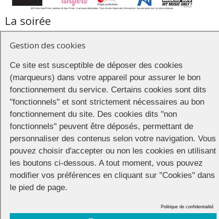
La soirée
Before
Gestion des cookies
A partir de 18h, apéro au bar L’Entre 2 90 rue Lionnaise
Ce site est susceptible de déposer des cookies
(marqueurs) dans votre appareil pour assurer le bon
Pride Night
fonctionnement du service. Certains cookies sont dits
De 23h à 5h,
Pride Night 2023
soirée officielle de la Pride d’Angers
"fonctionnels" et sont strictement nécessaires au bon
2023 – 2 salles – 2 ambiances
fonctionnement du site. Des cookies dits "non
fonctionnels" peuvent être déposés, permettant de
Le Chabada – boulevard du Doyenné
49000 Angers
personnaliser des contenus selon votre navigation. Vous
pouvez choisir d'accepter ou non les cookies en utilisant
Prévente 13€ chez Quazar, au bar L’Entre 2 et au sauna Le
les boutons ci-dessous. A tout moment, vous pouvez
Streamer
modifier vos préférences en cliquant sur "Cookies" dans
le pied de page.
Politique de confidentialité