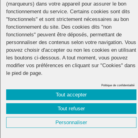
(marqueurs) dans votre appareil pour assurer le bon
arrivée place de la mairie.
fonctionnement du service. Certains cookies sont dits
"fonctionnels" et sont strictement nécessaires au bon
fonctionnement du site. Des cookies dits "non
En soirée
fonctionnels" peuvent être déposés, permettant de
personnaliser des contenus selon votre navigation. Vous
19h30 – 0h, sur la place du palais des Papes concert Pop/Electro
pouvez choisir d'accepter ou non les cookies en utilisant
gratuit
les boutons ci-dessous. A tout moment, vous pouvez
modifier vos préférences en cliquant sur "Cookies" dans
Soirées au SextoyClub et à l’Esclave Discothèque
le pied de page.
Politique de confidentialité
Tout accepter
CONNECTION
© 2026 |
Mentions légales
|
Cookies
|
Tout refuser
Réalisation :
Unscuzzy
| Conception :
Visuelab
|
Personnaliser