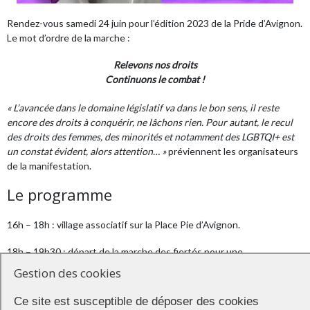
Rendez-vous samedi 24 juin pour l’édition 2023 de la Pride d’Avignon.
Le mot d’ordre de la marche :
Relevons nos droits
Continuons le combat !
« L’avancée dans le domaine législatif va dans le bon sens, il reste
encore des droits à conquérir, ne lâchons rien. Pour autant, le recul
des droits des femmes, des minorités et notamment des LGBTQI+ est
un constat évident, alors attention… »
préviennent les organisateurs
de la manifestation.
Le programme
16h – 18h : village associatif sur la Place Pie d’Avignon.
18h – 19h30 : départ de la marche des fiertés pour une
déambulation en ville. Itinéraire :
Gestion des cookies
rue Favart → rue Saint-Agricol → rue Joseph Vernet → boulevard
Ce site est susceptible de déposer des cookies
Raspail → rue de la République → place de l’horloge