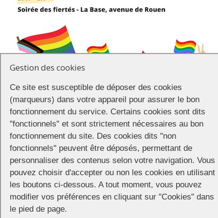
Gestion des cookies
Ce site est susceptible de déposer des cookies
Rendez-vous à partir de 11h45 sur la place Barette (parvis de la
(marqueurs) dans votre appareil pour assurer le bon
mairie) pour former le cortège qui partira à 12h pour faire un tour
fonctionnement du service. Certains cookies sont dits
dans les rues de Vernon. Itinéraire :
"fonctionnels" et sont strictement nécessaires au bon
fonctionnement du site. Des cookies dits "non
place barette → rue Carnot → rue d’Albuféra → rue aux Huiliers →
rue Saint-Jacques → rue Carnot → cours du marché aux chevaux
fonctionnels" peuvent être déposés, permettant de
personnaliser des contenus selon votre navigation. Vous
arrivée sur l’esplanade Jean-Claude Asphe où il sera possible de
pouvez choisir d'accepter ou non les cookies en utilisant
pique-niquer, et de participer à des ateliers collaboratifs (maquillage,
les boutons ci-dessous. A tout moment, vous pouvez
crochet, …)
modifier vos préférences en cliquant sur "Cookies" dans
Concert pour le goûter.
le pied de page.