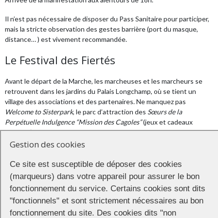
Il n’est pas nécessaire de disposer du Pass Sanitaire pour participer,
mais la stricte observation des gestes barrière (port du masque,
distance… ) est vivement recommandée.
Le Festival des Fiertés
Avant le départ de la Marche, les marcheuses et les marcheurs se
retrouvent dans les jardins du Palais Longchamp, où se tient un
village des associations et des partenaires. Ne manquez pas
Welcome to Sisterpark
, le parc d’attraction des
Sœurs de la
Perpétuelle Indulgence
“Mission des Cagoles”
(jeux et cadeaux
insolites). Bar et espace restauration.
Gestion des cookies
ATTENTION ! En raison des mesures sanitaires appliquées pour
lutter contre la pandémie de COVID-19, il faudra respecter deux
Ce site est susceptible de déposer des cookies
obligations pour accéder au festival des Fiertés :
(marqueurs) dans votre appareil pour assurer le bon
fonctionnement du service. Certains cookies sont dits
être porteur du
, qui sera exigé à l’entrée
Pass Sanitaire
"fonctionnels" et sont strictement nécessaires au bon
être inscrit gratuitement sur le site
WeezEvent
fonctionnement du site. Des cookies dits "non