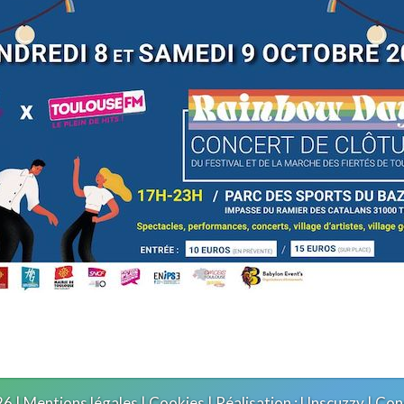
6 |
Mentions légales
|
Cookies
| Réalisation :
Unscuzzy
| Con