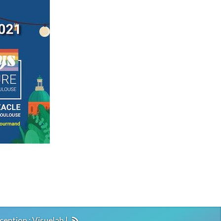
ception :
Visuelab
|