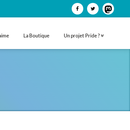
aime
La Boutique
Un projet Pride ?