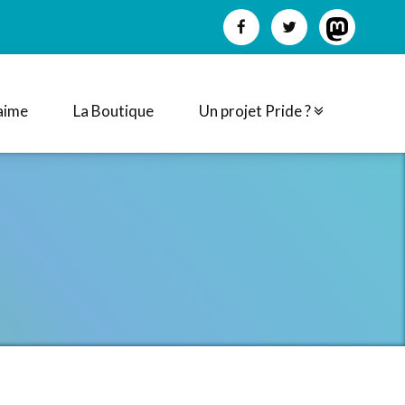
aime
La Boutique
Un projet Pride ?