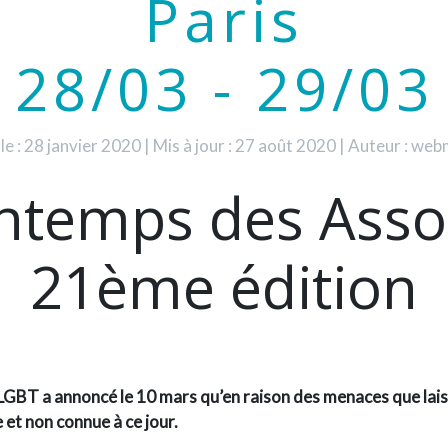
Paris
28/03 - 29/03
 le : 28 janvier 2020
|
Mis à jour : 27 août 2020
|
Auteur : web
intemps des Asso
21ème édition
r-LGBT a annoncé le 10 mars qu’en raison des menaces que lais
 et non connue à ce jour.