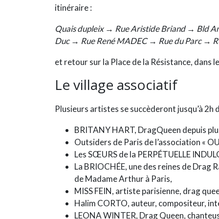
itinéraire :
Quais dupleix → Rue Aristide Briand → Bld A
Duc → Rue René MADEC → Rue du Parc → Ru
et retour sur la Place de la Résistance, dans le
Le village associatif
Plusieurs artistes se succèderont jusqu’à 2h 
BRITANY HART, DragQueen depuis plus 
Outsiders de Paris de l’association «
Les SŒURS de la PERPÉTUELLE INDULG
La BRIOCHÉE, une des reines de Drag Ra
de Madame Arthur à Paris,
MISS FEIN, artiste parisienne, drag que
Halim CORTO, auteur, compositeur, inte
LEONA WINTER, Drag Queen, chanteuse,