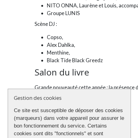
NITO ONNA, Laurène et Louis, accompag
Groupe LUNIS
Scène DJ :
Copso,
Alex Dahlka,
Menthine,
Black Tide Black Greedz
Salon du livre
Grande nouveauté cette année : la présence d
librairies et maison d’édition.
Gestion des cookies
Les auteurs :
Ce site est susceptible de déposer des cookies
(marqueurs) dans votre appareil pour assurer le
Maël BOUTELOUP
bon fonctionnement du service. Certains
Chantal CADORET
cookies sont dits "fonctionnels" et sont
Roxane OYER