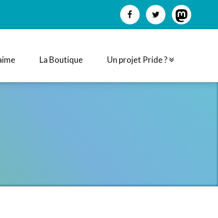
aime
La Boutique
Un projet Pride ?