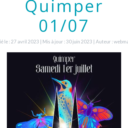
Quimper
01/07
é le : 27 avril 2023
|
Mis à jour : 30 juin 2023
|
Auteur : webm