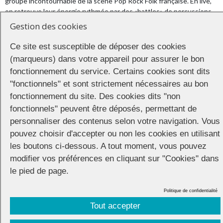
groupe incontournable de la scène Pop Rock Folk française. En live,
on retrouve leur énergie rythmée par des «battles» de percussions
improvisées !
Gestion des cookies
22h00 : CROISIERE PRIDE
Ce site est susceptible de déposer des cookies
Dès 22h00 (après le concert), embarquez pour une croisière a bord
(marqueurs) dans votre appareil pour assurer le bon
du bateau LE LUTECE pour 2h de Dancefloor sur la Seine sur le son
fonctionnement du service. Certains cookies sont dits
de l’un des meilleurs DJ’s de la capitale Dj Romano B.
Attention, l’accès à la croisière est sur réservations uniquement
"fonctionnels" et sont strictement nécessaires au bon
(plus d’
informations
).
fonctionnement du site. Des cookies dits "non
fonctionnels" peuvent être déposés, permettant de
After Pride
personnaliser des contenus selon votre navigation. Vous
pouvez choisir d'accepter ou non les cookies en utilisant
Après le concert, les établissements partenaires de l’événement
les boutons ci-dessous. A tout moment, vous pouvez
proposeront leurs soirées spéciales Normandie Pride.
modifier vos préférences en cliquant sur "Cookies" dans
le pied de page.
Politique de confidentialité
Tout accepter
CONNECTION
© 2026 |
Mentions légales
|
Cookies
|
Réalisation :
Unscuzzy
| Conception :
Visuelab
|