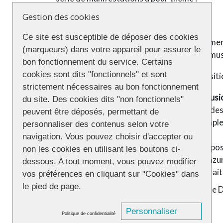
Gestion des cookies
Ce site est susceptible de déposer des cookies
Point d’orgue de la semaine : le rassemblemen
(marqueurs) dans votre appareil pour assurer le
food trucks pour se restaurer. Animation mus
bon fonctionnement du service. Certains
cookies sont dits "fonctionnels" et sont
Tout au long de la semaine, plusieurs expositio
strictement nécessaires au bon fonctionnement
Messages de sensibilisation sur l’inclu
du site. Des cookies dits "non fonctionnels"
partenariat avec la CTY Compagnie des T
peuvent être déposés, permettant de
Spiritualité et Homosexualité
au Temple 
personnaliser des contenus selon votre
Vendée
navigation. Vous pouvez choisir d'accepter ou
La déportation homosexuelle
, une expo
non les cookies en utilisant les boutons ci-
Roche sur Yon, esplanade Jeannie Mazure
dessous. A tout moment, vous pouvez modifier
Les bannis
de Quentin Houdas- Portrait
vos préférences en cliquant sur "Cookies" dans
le pied de page.
Projection du documentaire
Coming Out
de D
Personnaliser
Politique de confidentialité