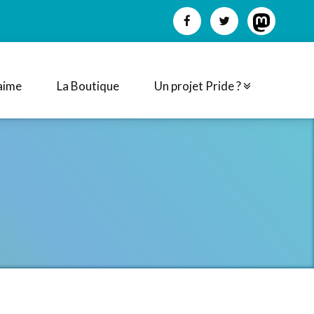
aime
La Boutique
Un projet Pride ?