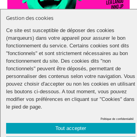
Gestion des cookies
Ce site est susceptible de déposer des cookies
(marqueurs) dans votre appareil pour assurer le bon
fonctionnement du service. Certains cookies sont dits
"fonctionnels" et sont strictement nécessaires au bon
A l’occasion de la Marche des Fiertés 2022, le Festival d’humour de
fonctionnement du site. Des cookies dits "non
Paris réunit le dimanche 26 juin à 19h sur le plateau de Bobino une
fonctionnels" peuvent être déposés, permettant de
sélection d’artistes humoristes LGBT+ pour une grande soirée
personnaliser des contenus selon votre navigation. Vous
spéciale FIER.ES.
pouvez choisir d'accepter ou non les cookies en utilisant
les boutons ci-dessous. A tout moment, vous pouvez
Profitez de -35% sur cette soirée FIER.ES, avec le code promo
PRIDE2022
en achetant vos entrées en ligne :
modifier vos préférences en cliquant sur "Cookies" dans
https://bobino.fr/event-pro/fier-e-s/
le pied de page.
Politique de confidentialité
Tout accepter