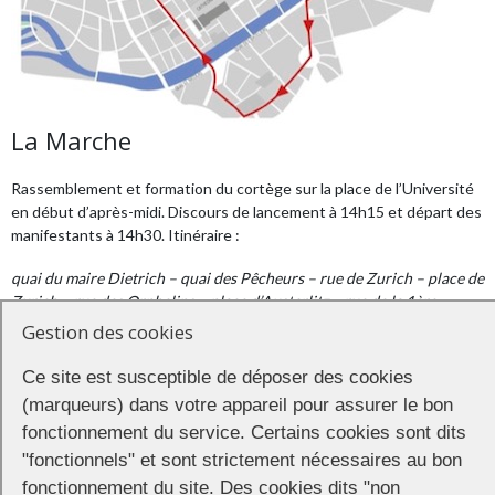
La Marche
Rassemblement et formation du cortège sur la place de l’Université
en début d’après-midi. Discours de lancement à 14h15 et départ des
manifestants à 14h30. Itinéraire :
quai du maire Dietrich – quai des Pêcheurs – rue de Zurich – place de
Zurich – rue des Orphelins – place d’Austerlitz – rue de la 1ère
Armée – rue des Bouchers – pont du Corbeau – rue du Marché aux
Gestion des cookies
poissons – rue des Grandes Arcades – place Kleber – rue de la
Mésange – place Broglie – place de la République – avenue de la
Ce site est susceptible de déposer des cookies
Liberté
(marqueurs) dans votre appareil pour assurer le bon
fonctionnement du service. Certains cookies sont dits
et retour sur la place de l’Université.
"fonctionnels" et sont strictement nécessaires au bon
Les membres du collectif
Collages Lesbiens Strasbourg
, ainsi que
fonctionnement du site. Des cookies dits "non