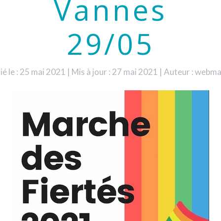
Vannes
29/05
ié le : 25 mai 2021
|
Mis à jour : 27 mai 2021
|
Auteur : webma