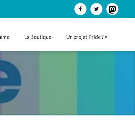
aime
La Boutique
Un projet Pride ?