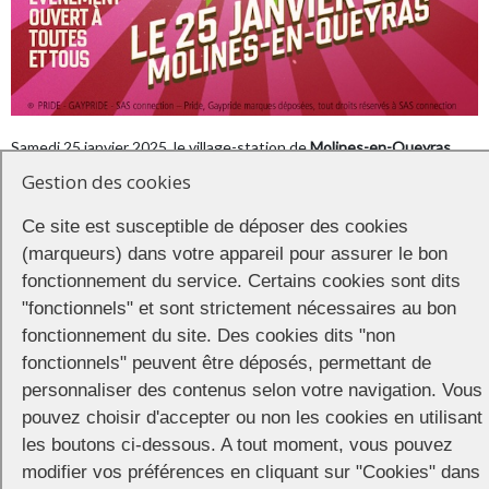
Samedi 25 janvier 2025, le village-station de
Molines-en-Queyras
,
accueillera la troisième édition de la
Queyras Pride
. Organisé par
Gestion des cookies
l’Office de tourisme de Guillestrois et du Queyras, en collaboration
avec la Régie des stations du Queyras, cet événement célèbre
Ce site est susceptible de déposer des cookies
l’acceptation de soi, la diversité et l’inclusion jusque dans les vallées
(marqueurs) dans votre appareil pour assurer le bon
rurales de montagne.
fonctionnement du service. Certains cookies sont dits
Cette année, la drag queen Le Filip, gagnante de la 3ème édition de
"fonctionnels" et sont strictement nécessaires au bon
Drag Race France sera la reine de l’événement . C’est elle qui
fonctionnement du site. Des cookies dits "non
prononcera quelques mots à 15h au chalet des amoureux avant de
fonctionnels" peuvent être déposés, permettant de
donner le top départ de la manifestation. C’est elle ensuite qui
personnaliser des contenus selon votre navigation. Vous
ouvrira la scène de la Queyras Pride, dès 18h, sous le chapiteau
pouvez choisir d'accepter ou non les cookies en utilisant
installé au pied de la station de Molines.
les boutons ci-dessous. A tout moment, vous pouvez
Programme complet :
https://lequeyras.com/agenda/queyras-pride/
modifier vos préférences en cliquant sur "Cookies" dans