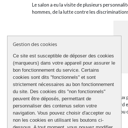
Le salon a eu la visite de plusieurs personna
hommes, de la lutte contre les discrimination
Gestion des cookies
Ce site est susceptible de déposer des cookies
(marqueurs) dans votre appareil pour assurer le
bon fonctionnement du service. Certains
cookies sont dits "fonctionnels" et sont
Le Grand Débat
strictement nécessaires au bon fonctionnement
du site. Des cookies dits "non fonctionnels"
Pour clore le week-end, les candidat-e-s aux
peuvent être déposés, permettant de
cours un débat animé par Clémence Alezard et
personnaliser des contenus selon votre
Glucksmann, Benoît Hamon et Mao Peninou on
navigation. Vous pouvez choisir d'accepter ou
non les cookies en utilisant les boutons ci-
dessous. A tout moment, vous pouvez modifier