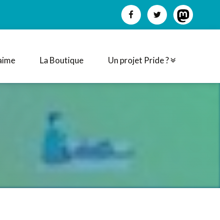
aime
La Boutique
Un projet Pride ?