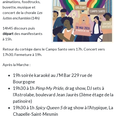
animations, foodtrucks,
buvette, musique et
concert de la chorale
Les
luttes enchantées
(14h)
14h45 discours puis
départ
des manifestants
à 15h.
Retour du cortège dans le Campo Santo vers 17h. Concert vers
17h30. Fermeture à 19h.
Après la Marche :
19h soirée karaoké au J’M Bar 229 rue de
Bourgogne
19h30 à 1h
Pimp My Pride
, drag show, DJ sets à
l’Astrolabe, boulevard Jean Jaurès (3ème étage de la
patinoire)
19h30 à 1h
Spicy Queen 5
drag show à l’Atypique, La
Chapelle-Saint-Mesmin