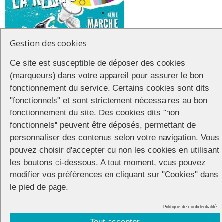
Gestion des cookies
Ce site est susceptible de déposer des cookies
(marqueurs) dans votre appareil pour assurer le bon
fonctionnement du service. Certains cookies sont dits
Partager
"fonctionnels" et sont strictement nécessaires au bon
fonctionnement du site. Des cookies dits "non
fonctionnels" peuvent être déposés, permettant de
personnaliser des contenus selon votre navigation. Vous
pouvez choisir d'accepter ou non les cookies en utilisant
CONNECTION
© 2026 |
Mentions légales
|
Cookies
|
les boutons ci-dessous. A tout moment, vous pouvez
Réalisation :
Unscuzzy
| Conception :
Visuelab
|
modifier vos préférences en cliquant sur "Cookies" dans
le pied de page.
Politique de confidentialité
Tout accepter