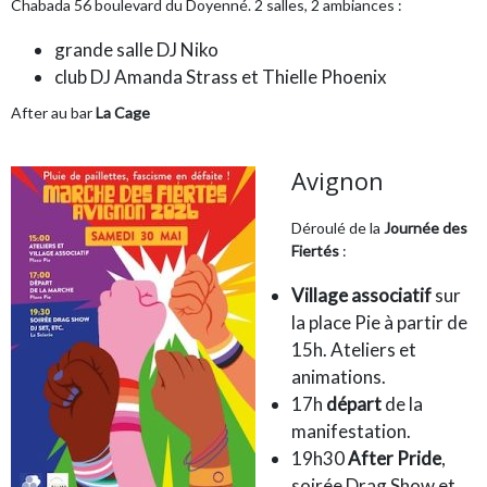
Chabada 56 boulevard du Doyenné. 2 salles, 2 ambiances :
grande salle DJ Niko
club DJ Amanda Strass et Thielle Phoenix
After au bar
La Cage
Avignon
Déroulé de la
Journée des
Fiertés
:
Village associatif
sur
la place Pie à partir de
15h. Ateliers et
animations.
17h
départ
de la
manifestation.
19h30
After Pride
,
soirée Drag Show et