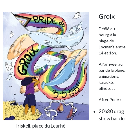
Groix
Défilé du
bourg à la
plage de
Locmaria entre
14 et 16h.
A l’arrivée, au
bar de la plage,
animations,
karaoké,
blindtest
After Pride :
20h30 drag
show bar du
Triskell, place du Leurhé