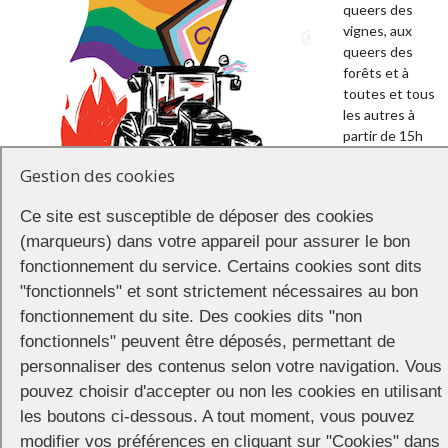
queers des
vignes, aux
queers des
forêts et à
toutes et tous
les autres à
partir de 15h
square des
Gestion des cookies
Martyrs à
Roanne pour
Ce site est susceptible de déposer des cookies
défiler
fièrement dans les rues de la ville.
(marqueurs) dans votre appareil pour assurer le bon
fonctionnement du service. Certains cookies sont dits
Après la manifestation, la fête continue avec un super Drag show et
"fonctionnels" et sont strictement nécessaires au bon
des sets de DJs pour finir la journée en toute convivialité.
fonctionnement du site. Des cookies dits "non
fonctionnels" peuvent être déposés, permettant de
Partager
personnaliser des contenus selon votre navigation. Vous
pouvez choisir d'accepter ou non les cookies en utilisant
les boutons ci-dessous. A tout moment, vous pouvez
modifier vos préférences en cliquant sur "Cookies" dans