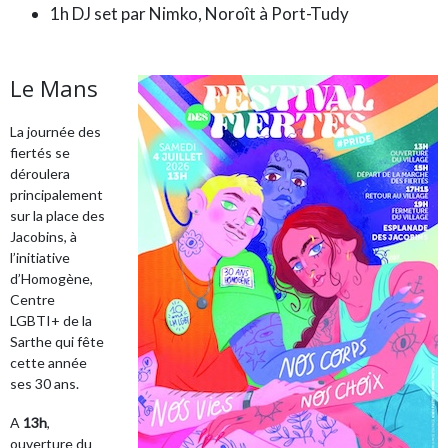
1h DJ set par Nimko, Noroît à Port-Tudy
Le Mans
La journée des
fiertés se
déroulera
principalement
sur la place des
Jacobins, à
l’initiative
d’Homogène,
Centre
LGBTI+ de la
Sarthe qui fête
cette année
ses 30 ans.
A
13h
,
ouverture du