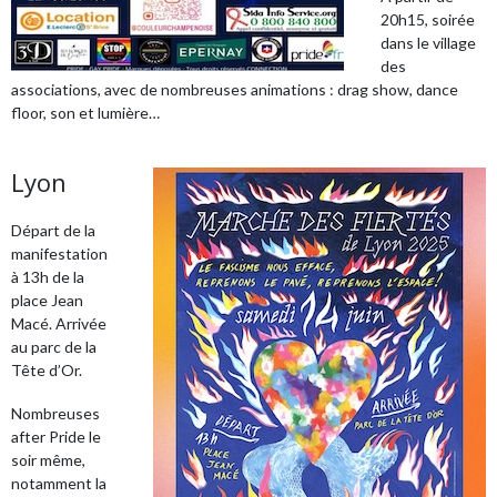
20h15, soirée
dans le village
des
associations, avec de nombreuses animations : drag show, dance
floor, son et lumière…
Lyon
Départ de la
manifestation
à 13h de la
place Jean
Macé. Arrivée
au parc de la
Tête d’Or.
Nombreuses
after Pride le
soir même,
notamment la