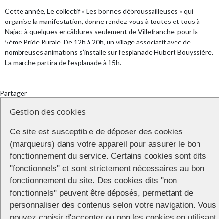
Cette année, Le collectif « Les bonnes débroussailleuses » qui
organise la manifestation, donne rendez-vous à toutes et tous à
Najac, à quelques encâblures seulement de Villefranche, pour la
5ème Pride Rurale. De 12h à 20h, un village associatif avec de
nombreuses animations s’installe sur l’esplanade Hubert Bouyssière.
La marche partira de l’esplanade à 15h.
Partager
Gestion des cookies
Ce site est susceptible de déposer des cookies
(marqueurs) dans votre appareil pour assurer le bon
CONNECTION
© 2026 |
Mentions légales
|
Cookies
|
fonctionnement du service. Certains cookies sont dits
Réalisation :
Unscuzzy
| Conception :
Visuelab
|
"fonctionnels" et sont strictement nécessaires au bon
fonctionnement du site. Des cookies dits "non
fonctionnels" peuvent être déposés, permettant de
personnaliser des contenus selon votre navigation. Vous
pouvez choisir d'accepter ou non les cookies en utilisant