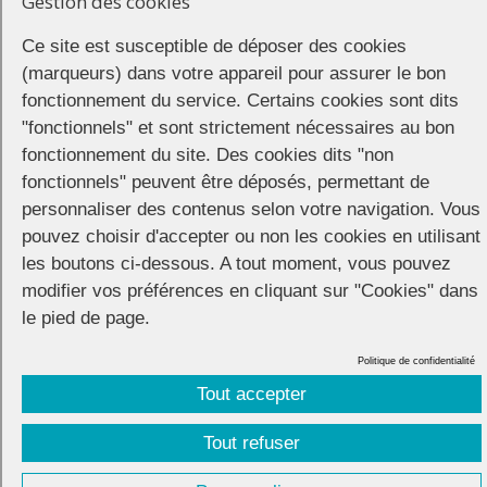
Gestion des cookies
Durant leur apéro sexo, de quoi peuvent bien parler Solomon, Nicolas
Ce site est susceptible de déposer des cookies
et Pierre ? Découvre la vidéo !
(marqueurs) dans votre appareil pour assurer le bon
fonctionnement du service. Certains cookies sont dits
https://youtu.be/NiwagHs0Ou8
"fonctionnels" et sont strictement nécessaires au bon
Partager
fonctionnement du site. Des cookies dits "non
fonctionnels" peuvent être déposés, permettant de
personnaliser des contenus selon votre navigation. Vous
pouvez choisir d'accepter ou non les cookies en utilisant
les boutons ci-dessous. A tout moment, vous pouvez
CONNECTION
© 2026 |
Mentions légales
|
Cookies
|
modifier vos préférences en cliquant sur "Cookies" dans
Réalisation :
Unscuzzy
| Conception :
Visuelab
|
le pied de page.
Politique de confidentialité
Tout accepter
Tout refuser