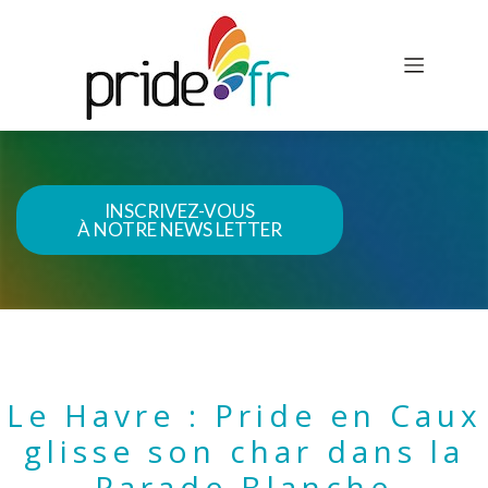
INSCRIVEZ-VOUS
À NOTRE NEWS LETTER
Le Havre : Pride en Caux
glisse son char dans la
Parade Blanche