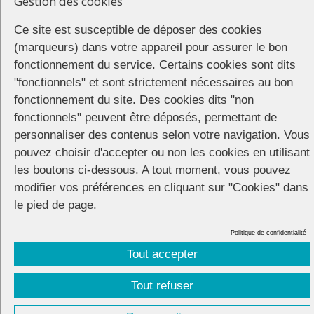
Gestion des cookies
_paq.push(['forgetUserOptOut']); } else { _paq.push(['optUserOut']);
} setOptOutText(optOut); }); setOptOutText(optOut); });
Ce site est susceptible de déposer des cookies
(marqueurs) dans votre appareil pour assurer le bon
fonctionnement du service. Certains cookies sont dits
"fonctionnels" et sont strictement nécessaires au bon
fonctionnement du site. Des cookies dits "non
fonctionnels" peuvent être déposés, permettant de
CONNECTION
© 2026 |
Mentions légales
|
Cookies
|
personnaliser des contenus selon votre navigation. Vous
Réalisation :
Unscuzzy
| Conception :
Visuelab
|
pouvez choisir d'accepter ou non les cookies en utilisant
les boutons ci-dessous. A tout moment, vous pouvez
modifier vos préférences en cliquant sur "Cookies" dans
le pied de page.
Politique de confidentialité
Tout accepter
Tout refuser