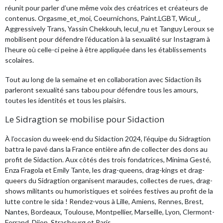
réunit pour parler d’une même voix des créatrices et créateurs de
contenus. Orgasme_et_moi, Coeurnichons, Paint.LGBT, Wicul_,
Aggressively Trans, Yassin Chekkouh, lecul_nu et Tanguy Leroux se
mobilisent pour défendre l’éducation à la sexualité sur Instagram à
l’heure où celle-ci peine à être appliquée dans les établissements
scolaires.
Tout au long de la semaine et en collaboration avec Sidaction ils
parleront sexualité sans tabou pour défendre tous les amours,
toutes les identités et tous les plaisirs.
Le Sidragtion se mobilise pour Sidaction
À l’occasion du week-end du Sidaction 2024, l’équipe du Sidragtion
battra le pavé dans la France entière afin de collecter des dons au
profit de Sidaction. Aux côtés des trois fondatrices, Minima Gesté,
Enza Fragola et Emily Tante, les drag-queens, drag-kings et drag-
queers du Sidragtion organisent maraudes, collectes de rues, drag-
shows militants ou humoristiques et soirées festives au profit de la
lutte contre le sida ! Rendez-vous à Lille, Amiens, Rennes, Brest,
Nantes, Bordeaux, Toulouse, Montpellier, Marseille, Lyon, Clermont-
Ferrand, Dijon, Strasbourg et Paris.