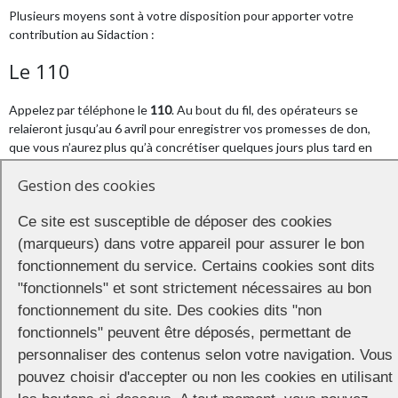
Plusieurs moyens sont à votre disposition pour apporter votre
contribution au Sidaction :
Le 110
Appelez par téléphone le
110
. Au bout du fil, des opérateurs se
relaieront jusqu’au 6 avril pour enregistrer vos promesses de don,
que vous n’aurez plus qu’à concrétiser quelques jours plus tard en
envoyant un chèque.
Gestion des cookies
Par SMS
Ce site est susceptible de déposer des cookies
Parce que chaque euro compte, il est aussi possible de faire des
(marqueurs) dans votre appareil pour assurer le bon
micro-dons de 10 € en envoyant le mot
DON
par SMS au
92 110
(le
fonctionnement du service. Certains cookies sont dits
coût d’envoi du SMS est gratuit ou compris dans les forfaits).
"fonctionnels" et sont strictement nécessaires au bon
fonctionnement du site. Des cookies dits "non
En ligne
fonctionnels" peuvent être déposés, permettant de
personnaliser des contenus selon votre navigation. Vous
Mais le plus pratique et le plus économique reste sans conteste le
formulaire sécurisé sur le site de Sidaction
https://don.sidaction.org
pouvez choisir d'accepter ou non les cookies en utilisant