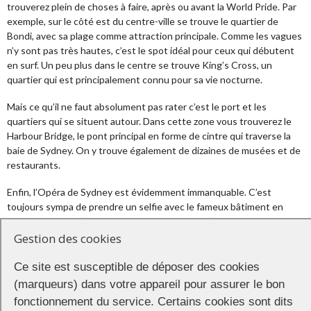
trouverez plein de choses à faire, après ou avant la World Pride. Par
exemple, sur le côté est du centre-ville se trouve le quartier de
Bondi, avec sa plage comme attraction principale. Comme les vagues
n’y sont pas très hautes, c’est le spot idéal pour ceux qui débutent
en surf. Un peu plus dans le centre se trouve King’s Cross, un
quartier qui est principalement connu pour sa vie nocturne.
Mais ce qu’il ne faut absolument pas rater c’est le port et les
quartiers qui se situent autour. Dans cette zone vous trouverez le
Harbour Bridge, le pont principal en forme de cintre qui traverse la
baie de Sydney. On y trouve également de dizaines de musées et de
restaurants.
Enfin, l’Opéra de Sydney est évidemment immanquable. C’est
toujours sympa de prendre un selfie avec le fameux bâtiment en
arrière plan, et si l’architecture vous intéresse, n’hésitez pas à faire
une visite guidée du bâtiment. A l’occasion de la World Pride, l’Opéra
Gestion des cookies
de Sydney accueillera le
Sydney WorldPride Blak & Deadly First
Nations Gala Concert
. Au programme : musiques traditionnelles,
Ce site est susceptible de déposer des cookies
pop, comédie, et musique de bal. Le concert qui mêle art aborigène
(marqueurs) dans votre appareil pour assurer le bon
et culture LGBT+ durera deux heures et s’annonce explosif
fonctionnement du service. Certains cookies sont dits