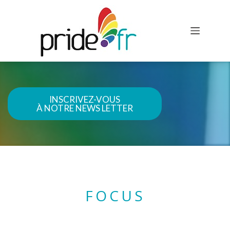
Samedi 11 octobre, Chambéry accueillera sa 4e Marche des
fiertés, organisée par l’association LGBT+...
INSCRIVEZ-VOUS
À NOTRE NEWS LETTER
FOCUS
Le Collectif Pride de Pau 2025 vous invite à participer à la 4ème
édition...