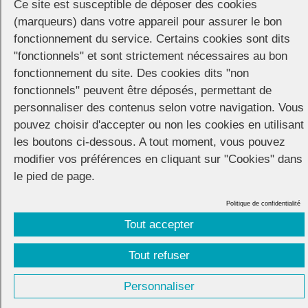
Ce site est susceptible de déposer des cookies
20 octobre 2022
(marqueurs) dans votre appareil pour assurer le bon
L'association vient de publier une superbe version LGBTI+ du
fonctionnement du service. Certains cookies sont dits
célèbre ouvrage sur la sexualité. Pour le très réussi « Kamasutra +»,
"fonctionnels" et sont strictement nécessaires au bon
préfacé par Eddy de Pretto, Sidaction a fait...
fonctionnement du site. Des cookies dits "non
fonctionnels" peuvent être déposés, permettant de
personnaliser des contenus selon votre navigation. Vous
pouvez choisir d'accepter ou non les cookies en utilisant
Navigation
«
1
…
13
14
15
16
17
…
32
»
les boutons ci-dessous. A tout moment, vous pouvez
dans
les
modifier vos préférences en cliquant sur "Cookies" dans
articles
le pied de page.
Politique de confidentialité
CONNECTION
© 2026 |
Mentions légales
|
Cookies
|
Tout accepter
Réalisation :
Unscuzzy
| Conception :
Visuelab
|
Tout refuser
Personnaliser