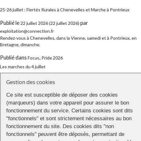
25-26 juillet : Fiertés Rurales à Chenevelles et Marche à Pontrieux
Publié le
par
22 juillet 2026
(22 juillet 2026)
exploitation@connection.fr
Rendez-vous à Chenevelles, dans la Vienne, samedi et à Pontrieux, en
Bretagne, dimanche.
Publié dans
,
Focus
Pride 2026
Les marches du 4 juillet
Publié le
par
1 juillet 2026
(1 juillet 2026)
exploitation@connection.fr
Gestion des cookies
Manifestations à Cluny, Dunkerque, Figeac, Groix, Le Mans, Marseille,
Quimper et Roanne
Ce site est susceptible de déposer des cookies
(marqueurs) dans votre appareil pour assurer le bon
Publié dans
,
Focus
Pride 2026
fonctionnement du service. Certains cookies sont dits
Les Prides du 13 juin
"fonctionnels" et sont strictement nécessaires au bon
fonctionnement du site. Des cookies dits "non
Publié le
par
10 juin 2026
(12 juin 2026)
exploitation@connection.fr
fonctionnels" peuvent être déposés, permettant de
Ajaccio, Alès, Arras, Auxerre, Béziers, Biarritz, Caen, Compiègne, Dijon,