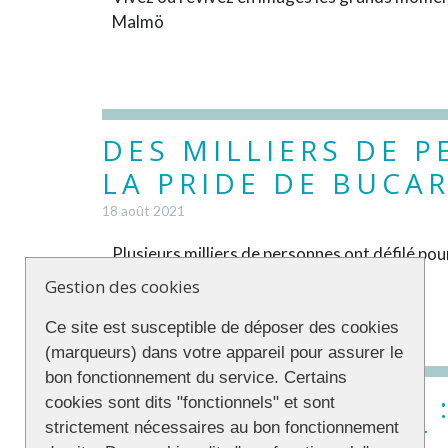
Malmö
DES MILLIERS DE 
LA PRIDE DE BUCA
18 août 2021
Plusieurs milliers de personnes ont défilé p
août.
Gestion des cookies
Ce site est susceptible de déposer des cookies
(marqueurs) dans votre appareil pour assurer le
bon fonctionnement du service. Certains
WORLDPRIDE 2021 
cookies sont dits "fonctionnels" et sont
strictement nécessaires au bon fonctionnement
À COPENHAGUE ET