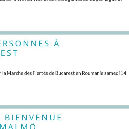
PERSONNES À
REST
DÉCOUVRIR
our la Marche des Fiertés de Bucarest en Roumanie samedi 14
: BIENVENUE
 MALMÖ