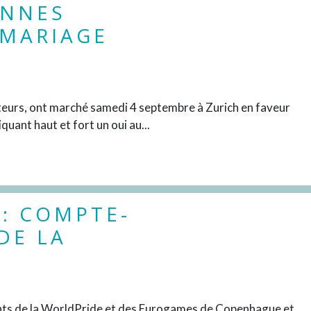
ONNES
 MARIAGE
DÉCOUVRIR
teurs, ont marché samedi 4 septembre à Zurich en faveur
ant haut et fort un oui au...
: COMPTE-
DE LA
DÉCOUVRIR
nts de la WorldPride et des Eurogames de Copenhague et