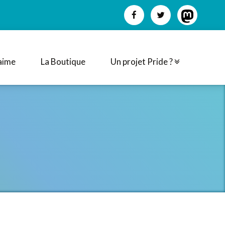
aime
La Boutique
Un projet Pride ?