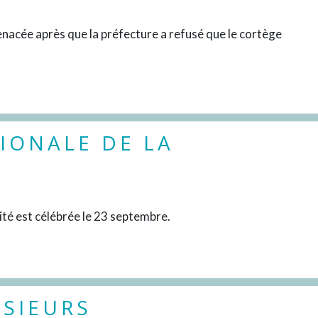
DÉCOUVRIR
menacée après que la préfecture a refusé que le cortège
IONALE DE LA
DÉCOUVRIR
lité est célébrée le 23 septembre.
USIEURS