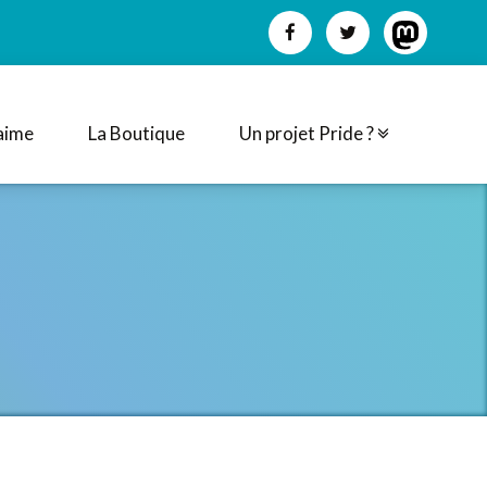
aime
La Boutique
Un projet Pride ?