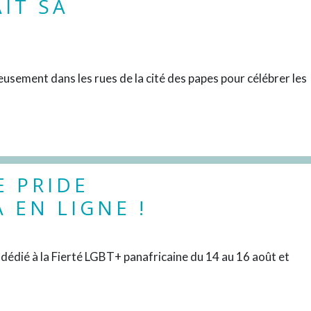
AIT SA
DÉCOUVRIR
usement dans les rues de la cité des papes pour célébrer les
E PRIDE
 EN LIGNE !
DÉCOUVRIR
édié à la Fierté LGBT+ panafricaine du 14 au 16 août et