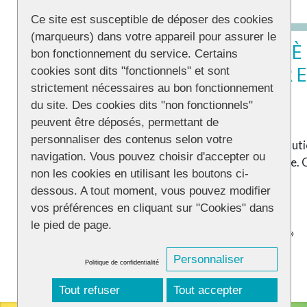
Ce site est susceptible de déposer des cookies
(marqueurs) dans votre appareil pour assurer le
TOULOUSE : LA 26
bon fonctionnement du service. Certains
DES FIERTÉS EST R
cookies sont dits "fonctionnels" et sont
strictement nécessaires au bon fonctionnement
12 JUIN 2021
du site. Des cookies dits "non fonctionnels"
16 juillet 2020
peuvent être déposés, permettant de
personnaliser des contenus selon votre
MISE A JOUR PRINTEMPS 2021 : Vu l’évolutio
navigation. Vous pouvez choisir d'accepter ou
9/10/2021 la 26ème édition de sa gaypride. 
non les cookies en utilisant les boutons ci-
dessous. A tout moment, vous pouvez modifier
vos préférences en cliquant sur "Cookies" dans
le pied de page.
Navigation
«
1
…
22
23
24
25
26
…
32
»
dans
les
Personnaliser
Politique de confidentialité
articles
Tout refuser
Tout accepter