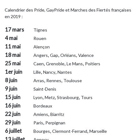
Calendrier des Pride, GayPride et Marches des Fiertés françaises
en 2019 :
17 mars
Tignes
4 mai
Rouen
11 mai
Alençon
18 mai
,
,
,
Angers
Gap
Orléans
Valence
25 mai
,
,
,
Caen
Grenoble
Le Mans
Poitiers
1er juin
,
,
Lille
Nancy
Nantes
8 juin
,
,
Arras
Rennes
Toulouse
9 juin
Saint-Denis
15 juin
,
,
,
Lyon
Metz
Strasbourg
Tours
16 juin
Bordeaux
22 juin
,
Amiens
Biarritz
29 juin
,
Paris
Perpignan
6 juillet
,
,
Bourges
Clermont-Ferrand
Marseille
13 juillet
Annecy